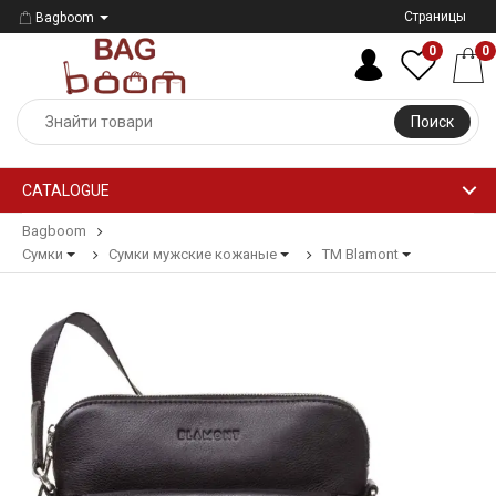
Страницы
Bagboom
0
0
Поиск
CATALOGUE
Bagboom
Сумки
Сумки мужские кожаные
ТМ Blamont