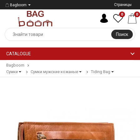
Страницы
Bagboom
0
0
Поиск
CATALOGUE
Bagboom
Сумки
Сумки мужские кожаные
Tiding Bag