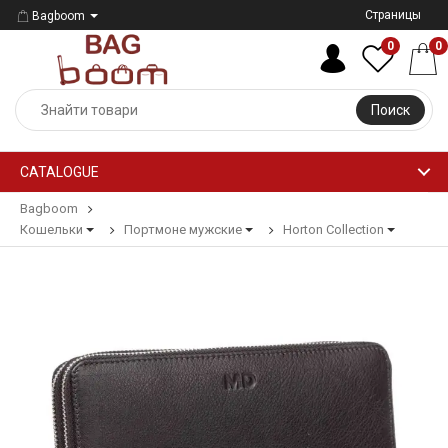
Страницы
Bagboom
0
0
Поиск
CATALOGUE
Bagboom
Кошельки
Портмоне мужские
Horton Collection