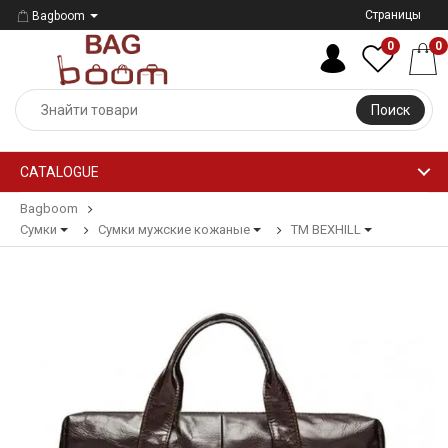
Страницы
Bagboom
0
0
Поиск
CATALOGUE
Bagboom
Сумки
Сумки мужские кожаные
ТМ BEXHILL