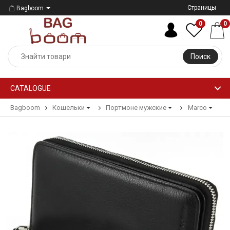
Страницы
Bagboom
0
0
Поиск
CATALOGUE
Bagboom
Кошельки
Портмоне мужские
Marco