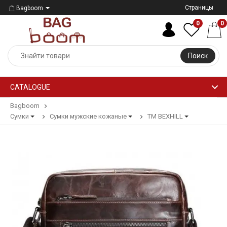
Страницы
Bagboom
0
0
Поиск
CATALOGUE
Bagboom
Сумки
Сумки мужские кожаные
ТМ BEXHILL