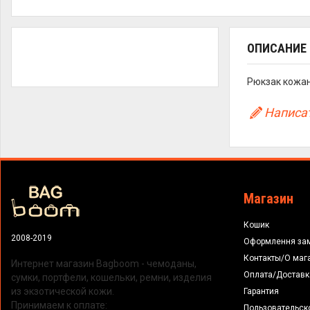
ОПИСАНИЕ
Рюкзак кожан
Написат
Магазин
Кошик
2008-2019
Оформлення за
Контакты/О маг
Интернет магазин Bagboom - чемоданы,
Оплата/Доставк
сумки, портфели, кошельки, ремни, изделия
из экзотической кожи.
Гарантия
Принимаем к оплате:
Пользовательск