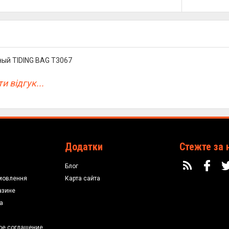
ый TIDING BAG T3067
и відгук...
Додатки
Стежте за 
Блог
мовлення
Карта сайта
азине
а
ое соглашение