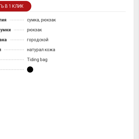
лия
сумка, рюкзак
сумки
рюкзак
ака
городской
л
натурал кожа
Tiding bag