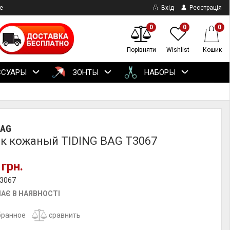
е
Вхід
Реєстрація
0
0
0
Порівняти
Wishlist
Кошик
ССУАРЫ
ЗОНТЫ
НАБОРЫ
BAG
к кожаный TIDING BAG T3067
 грн.
t3067
АЄ В НАЯВНОСТІ
бранное
сравнить