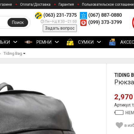
агазине
Оплата/Доставка
Гарантия
Пользовательское соглашени
(063) 231-7375
(067) 887-0880
Пн—Нд 8:30—21:00
(099) 373-3799
Поиск
Задать вопрос
ЛЬКИ
РЕМНИ
СУМКИ
АКСЕ
Tiding Bag
TIDING 
Рюкза
2,970
Артикул: 
НЕМ
в из