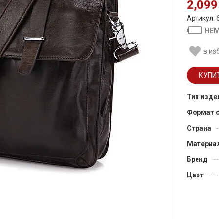
2,099
Артикул: 
НЕМ
в из
Тип изде
Формат 
Страна
Материа
Бренд
Цвет