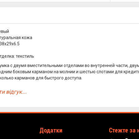
евый
атуральная кожа
38х29х6.5
тделка: текстиль
умка с двумя вместительными отделами во внутренней части, дв
одним боковым карманом на молнии и шестью слотами для кредитн
колько карманов для быстрого доступа.
и відгук...
Додатки
Стежте за 