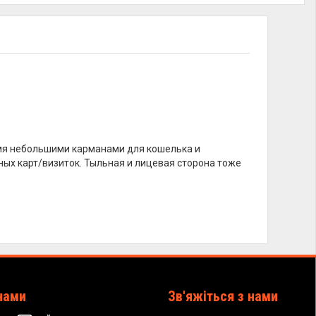
умя небольшими карманами для кошелька и
ых карт/визиток. Тыльная и лицевая сторона тоже
нами
Зв'яжіться з нами