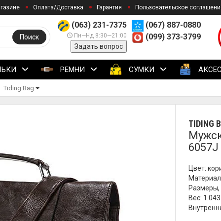
агазине
Оплата/Доставка
Гарантия
Пользовательское соглашени
(063) 231-7375
(067) 887-0880
Пн—Нд 8:30—21:00
(099) 373-3799
Поиск
Задать вопрос
ЛЬКИ
РЕМНИ
СУМКИ
АКСЕ
Tiding Bag
TIDING 
Мужск
6057J
Цвет: ко
Материал
Размеры, 
Вес: 1.043 
Внутрення