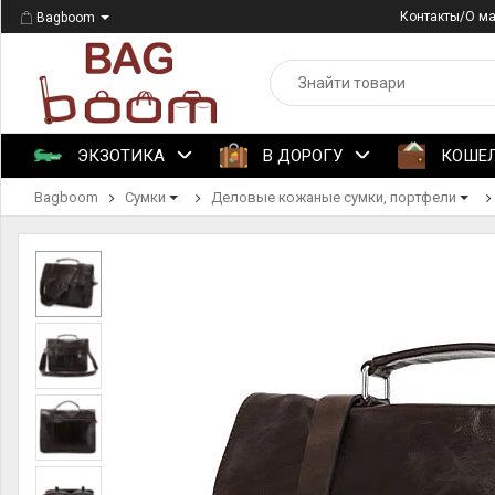
Контакты/О м
Bagboom
ЭКЗОТИКА
В ДОРОГУ
КОШЕ
Bagboom
Сумки
Деловые кожаные сумки, портфели