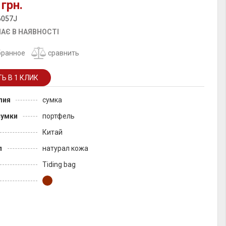
 грн.
6057J
АЄ В НАЯВНОСТІ
бранное
сравнить
лия
сумка
сумки
портфель
Китай
л
натурал кожа
Tiding bag