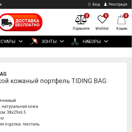
е
Вхід
Реєстрація
0
0
0
Порівняти
Wishlist
Кошик
ССУАРЫ
ЗОНТЫ
НАБОРЫ
BAG
ой кожаный портфель TIDING BAG
ричневый
: натуральная кожа
см: 38х29х6.5
кг.
я отделка: текстиль