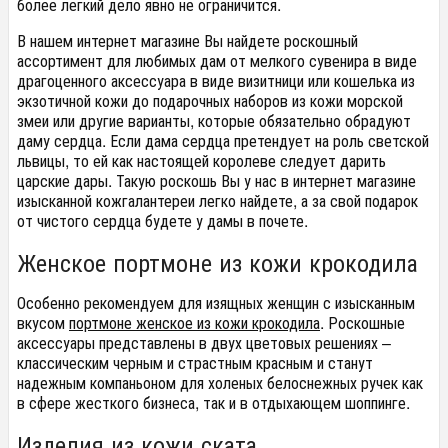
более легкий дело явно не ограничится.
В нашем интернет магазине Вы найдете роскошный
ассортимент для любимых дам от мелкого сувенира в виде
драгоценного аксессуара в виде визитници или кошелька из
экзотичной кожи до подарочных наборов из кожи морской
змеи или другие варианты, которые обязательно обрадуют
даму сердца. Если дама сердца претендует на роль светской
львицы, то ей как настоящей королеве следует дарить
царские дары. Такую роскошь Вы у нас в интернет магазине
изысканной кожгалантереи легко найдете, а за свой подарок
от чистого сердца будете у дамы в почете.
Женское портмоне из кожи крокодила
Особенно рекомендуем для изящных женщин с изысканным
вкусом
портмоне женское из кожи крокодила
. Роскошные
аксессуары представлены в двух цветовых решениях –
классическим черным и страстным красным и станут
надежным компаньоном для холеных белоснежных ручек как
в сфере жесткого бизнеса, так и в отдыхающем шоппинге.
Изделия из кожи ската